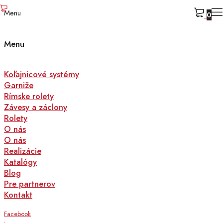
Menu
0
Menu
Koľajnicové systémy
Garniže
Rímske rolety
Závesy a záclony
Rolety
O nás
O nás
Realizácie
Katalógy
Blog
Pre partnerov
Kontakt
Facebook