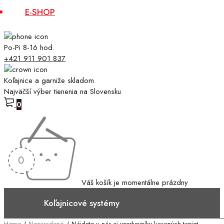
E-SHOP
Po-Pi 8-16 hod.
+421 911 901 837
Koľajnice a garniže skladom
Najväčší výber tienenia na Slovensku
0
Váš košík je momentálne prázdny
Koľajnicové systémy
Home
/
Nezaradené
/
Nájdete u nás aj vzorkovníky luxusných tapiet