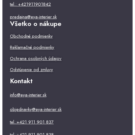
tel.: +421911901842
predajna@eya-interier.sk
Všetko o nákupe
Obchodné podmienky
Reklamačné podmienky
Ochrana osobných údajov
Odstúpenie od zmluvy
Kontakt
info@eya-interier.sk
objednavky@eya-interier.sk
tel.:+421 911 901 837
tel.:+421 911 901 838