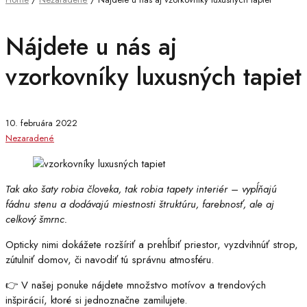
Garniže
Rímske rolety
Závesy a záclony
Rolety
Nájdete u nás aj
vzorkovníky luxusných tapiet
10. februára 2022
Nezaradené
Tak ako šaty robia človeka, tak robia tapety interiér – vypĺňajú
fádnu stenu a dodávajú miestnosti štruktúru, farebnosť, ale aj
celkový šmrnc.
Opticky nimi dokážete rozšíriť a prehĺbiť priestor, vyzdvihnúť strop,
zútulniť domov, či navodiť tú správnu atmosféru.
👉 V našej ponuke nájdete množstvo motívov a trendových
inšpirácií, ktoré si jednoznačne zamilujete.