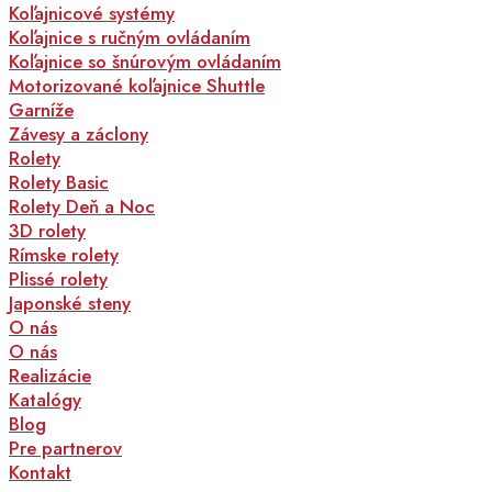
Koľajnicové systémy
Koľajnice s ručným ovládaním
Koľajnice so šnúrovým ovládaním
Motorizované koľajnice Shuttle
Garníže
Závesy a záclony
Rolety
Rolety Basic
Rolety Deň a Noc
3D rolety
Rímske rolety
Plissé rolety
Japonské steny
O nás
O nás
Realizácie
Katalógy
Blog
Pre partnerov
Kontakt