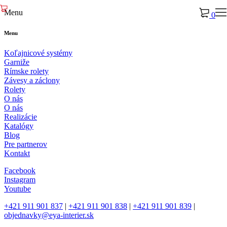
Menu
0
Menu
Koľajnicové systémy
Garniže
Rímske rolety
Závesy a záclony
Rolety
O nás
O nás
Realizácie
Katalógy
Blog
Pre partnerov
Kontakt
Facebook
Instagram
Youtube
+421 911 901 837
|
+421 911 901 838
|
+421 911 901 839
|
objednavky@eya-interier.sk