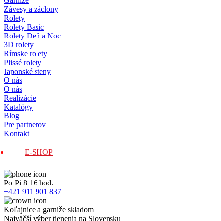
Garníže
Závesy a záclony
Rolety
Rolety Basic
Rolety Deň a Noc
3D rolety
Rímske rolety
Plissé rolety
Japonské steny
O nás
O nás
Realizácie
Katalógy
Blog
Pre partnerov
Kontakt
E-SHOP
Po-Pi 8-16 hod.
+421 911 901 837
Koľajnice a garniže skladom
Najväčší výber tienenia na Slovensku