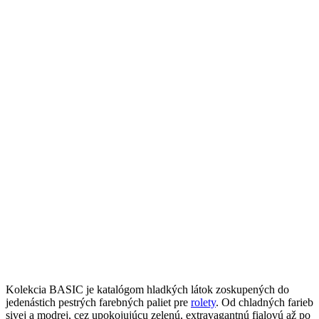
Kolekcia BASIC je katalógom hladkých látok zoskupených do
jedenástich pestrých farebných paliet pre
rolety
. Od chladných farieb
sivej a modrej, cez upokojujúcu zelenú, extravagantnú fialovú až po