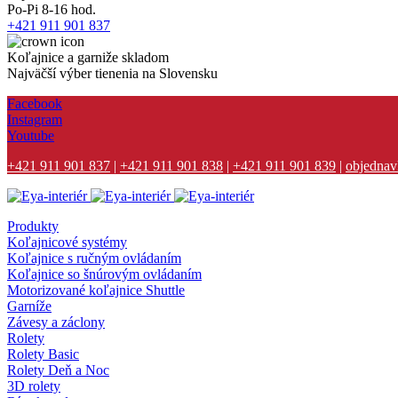
Po-Pi 8-16 hod.
+421 911 901 837
Koľajnice a garniže skladom
Najväčší výber tienenia na Slovensku
Facebook
Instagram
Youtube
+421 911 901 837
|
+421 911 901 838
|
+421 911 901 839
|
objednav
Produkty
Koľajnicové systémy
Koľajnice s ručným ovládaním
Koľajnice so šnúrovým ovládaním
Motorizované koľajnice Shuttle
Garníže
Závesy a záclony
Rolety
Rolety Basic
Rolety Deň a Noc
3D rolety