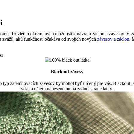
i
domu. To viedlo okrem iných možností k návratu záclon a závesov. V záv
ova zvážil, akú funkčnosť očakáva od svojich nových
závesov a záclon
. 
la
Blackout závesy
 typ zatemňovacích závesov by mohol byť určený pre vás. Blackout lát
vďaka náteru nanesenému na zadnej strane látky.