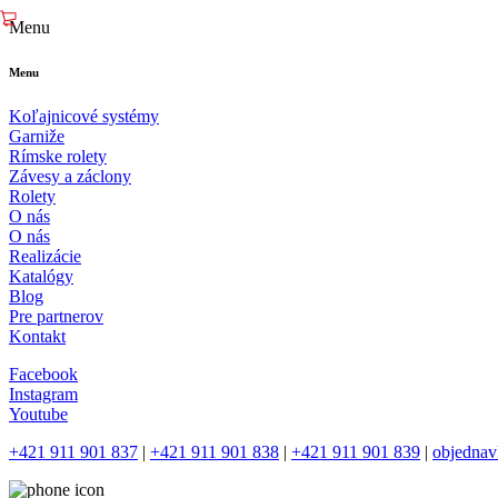
Menu
Menu
Koľajnicové systémy
Garniže
Rímske rolety
Závesy a záclony
Rolety
O nás
O nás
Realizácie
Katalógy
Blog
Pre partnerov
Kontakt
Facebook
Instagram
Youtube
+421 911 901 837
|
+421 911 901 838
|
+421 911 901 839
|
objednav