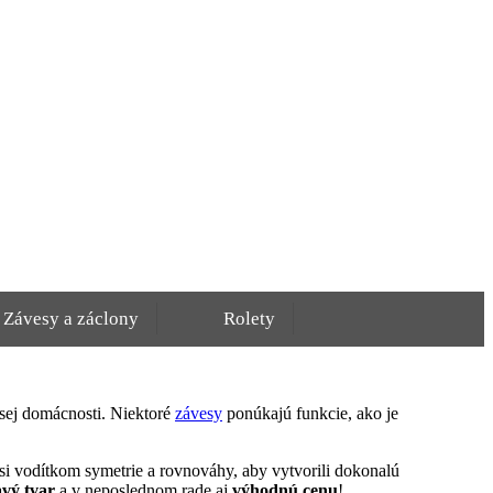
Závesy a záclony
Rolety
sej domácnosti. Niektoré
závesy
ponúkajú funkcie, ako je
si vodítkom symetrie a rovnováhy, aby vytvorili dokonalú
vý tvar
a v neposlednom rade aj
výhodnú cenu
!