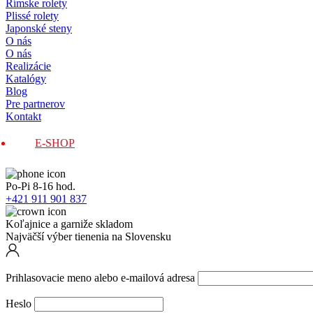
Rímske rolety
Plissé rolety
Japonské steny
O nás
O nás
Realizácie
Katalógy
Blog
Pre partnerov
Kontakt
E-SHOP
Po-Pi 8-16 hod.
+421 911 901 837
Koľajnice a garniže skladom
Najväčší výber tienenia na Slovensku
Prihlasovacie meno alebo e-mailová adresa
Heslo