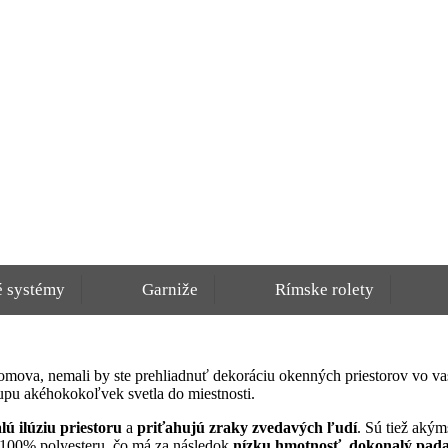
é systémy
Garniže
Rímske rolety
omova, nemali by ste prehliadnuť dekoráciu okenných priestorov vo va
tupu akéhokokoľvek svetla do miestnosti.
ú ilúziu priestoru
a
priťahujú zraky zvedavých ľudí
. Sú tiež akým
 100% polyesteru, čo má za následok
nízku hmotnosť
,
dokonalý pada