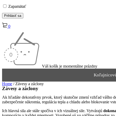
Zapamätať
0
Váš košík je momentálne prázdny
Koľajnicov
Home
/
Závesy a záclony
Závesy a záclony
Ak hľadáte dekoratívny prvok, ktorý skutočne zmení vzhľad vášho d
zabezpečenie súkromia, regulácia tepla a chladu alebo blokovanie vs
Ich hlavná sila ale stále spočíva v ich vizuálnej sile. Vytvárajú
dokonal
kompozíciu v každej miestnosti. Vyrobené sú vo väčšine prípadov zo