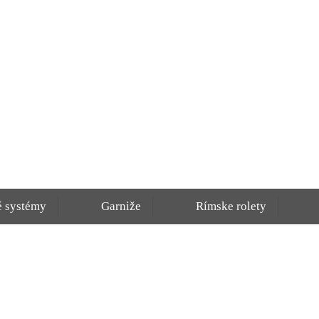
é systémy
Garniže
Rímske rolety