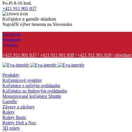
Po-Pi 8-16 hod.
+421 911 901 837
Koľajnice a garniže skladom
Najväčší výber tienenia na Slovensku
Facebook
Instagram
Youtube
+421 911 901 837
|
+421 911 901 838
|
+421 911 901 839
|
objednav
Produkty
Koľajnicové systémy
Koľajnice s ručným ovládaním
Koľajnice so šnúrovým ovládaním
Motorizované koľajnice Shuttle
Garníže
Závesy a záclony
Rolety
Rolety Basic
Rolety Deň a Noc
3D rolety