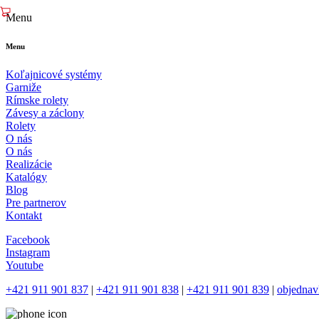
Menu
Menu
Koľajnicové systémy
Garniže
Rímske rolety
Závesy a záclony
Rolety
O nás
O nás
Realizácie
Katalógy
Blog
Pre partnerov
Kontakt
Facebook
Instagram
Youtube
+421 911 901 837
|
+421 911 901 838
|
+421 911 901 839
|
objednav