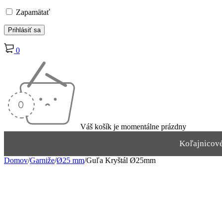
Zapamätať
0
Váš košík je momentálne prázdny
Koľajnicov
Domov
/
Garniže
/
Ø25 mm
/
Guľa Kryštál Ø25mm