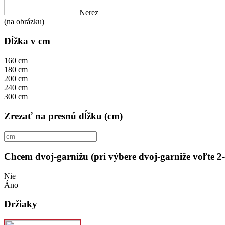
Nerez
(na obrázku)
Dĺžka v cm
160 cm
180 cm
200 cm
240 cm
300 cm
Zrezať na presnú dĺžku (cm)
Chcem dvoj-garnižu (pri výbere dvoj-garniže voľte 2
Nie
Áno
Držiaky