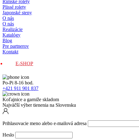
Rímske rolety
Plissé rolety
Japonské steny
O nás
O nás
Realizácie
Katalógy
Blog
Pre partnerov
Kontakt
E-SHOP
Po-Pi 8-16 hod.
+421 911 901 837
Koľajnice a garniže skladom
Najväčší výber tienenia na Slovensku
Prihlasovacie meno alebo e-mailová adresa
Heslo