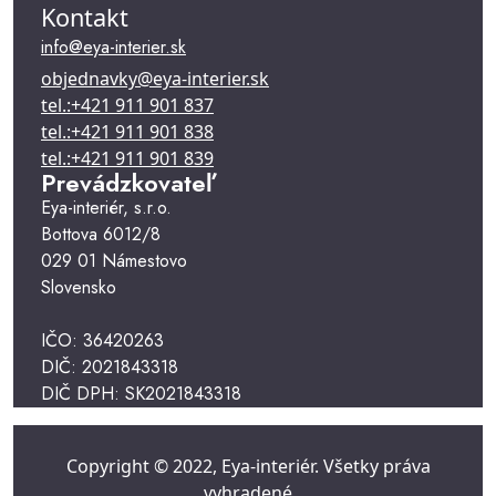
Kontakt
info@eya-interier.sk
objednavky@eya-interier.sk
tel.:+421 911 901 837
tel.:+421 911 901 838
tel.:+421 911 901 839
Prevádzkovateľ
Eya-interiér, s.r.o.
Bottova 6012/8
029 01 Námestovo
Slovensko
IČO: 36420263
DIČ: 2021843318
DIČ DPH: SK2021843318
Copyright © 2022, Eya-interiér. Všetky práva
vyhradené