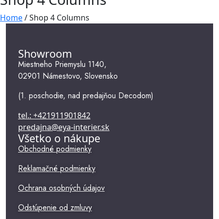
Garniže
Rímske rolety
Závesy a záclony
Rolety
Home
/
Shop 4 Columns
Showroom
Miestneho Priemyslu 1140,
02901 Námestovo, Slovensko
(1. poschodie, nad predajňou Decodom)
tel.: +421911901842
predajna@eya-interier.sk
Všetko o nákupe
Obchodné podmienky
Reklamačné podmienky
Ochrana osobných údajov
Odstúpenie od zmluvy