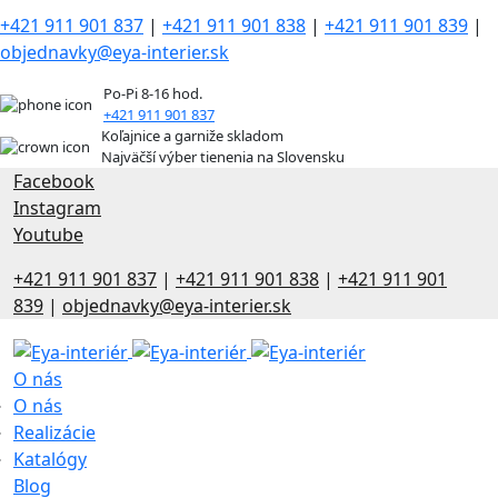
+421 911 901 837
|
+421 911 901 838
|
+421 911 901 839
|
objednavky@eya-interier.sk
Po-Pi 8-16 hod.
+421 911 901 837
Koľajnice a garniže skladom
Najväčší výber tienenia na Slovensku
Facebook
Instagram
Youtube
+421 911 901 837
|
+421 911 901 838
|
+421 911 901
839
|
objednavky@eya-interier.sk
O nás
O nás
Realizácie
Katalógy
Blog