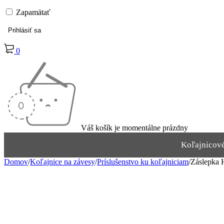
Zapamätať
0
Váš košík je momentálne prázdny
Koľajnicov
Domov
/
Koľajnice na závesy
/
Príslušenstvo ku koľajniciam
/
Záslepka 