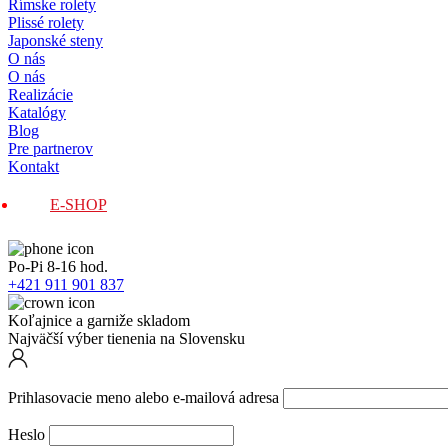
Rímske rolety
Plissé rolety
Japonské steny
O nás
O nás
Realizácie
Katalógy
Blog
Pre partnerov
Kontakt
E-SHOP
Po-Pi 8-16 hod.
+421 911 901 837
Koľajnice a garniže skladom
Najväčší výber tienenia na Slovensku
Prihlasovacie meno alebo e-mailová adresa
Heslo