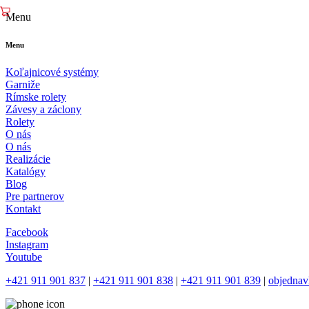
Menu
Menu
Koľajnicové systémy
Garniže
Rímske rolety
Závesy a záclony
Rolety
O nás
O nás
Realizácie
Katalógy
Blog
Pre partnerov
Kontakt
Facebook
Instagram
Youtube
+421 911 901 837
|
+421 911 901 838
|
+421 911 901 839
|
objednav