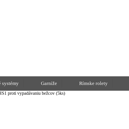
é systémy
Garniže
Rímske rolety
HS1 proti vypadávaniu bežcov (5ks)