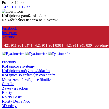
Po-Pi 8-16 hod.
+421 911 901 837
Koľajnice a garniže skladom
Najväčší výber tienenia na Slovensku
Facebook
Instagram
Youtube
+421 911 901 837
|
+421 911 901 838
|
+421 911 901 839
|
objednav
Produkty
Koľajnicové systémy
Koľajnice s ručným ovládaním
Koľajnice so šnúrovým ovládaním
Motorizované koľajnice Shuttle
Garníže
Závesy a záclony
Rolety
Rolety Basic
Rolety Deň a Noc
3D rolety