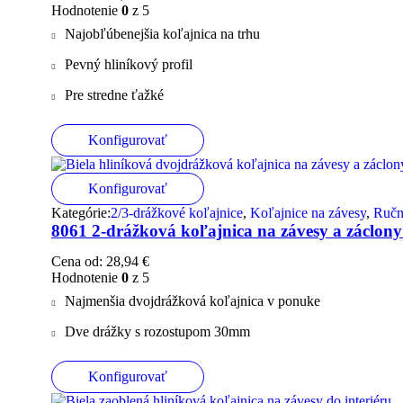
Hodnotenie
0
z 5
Najobľúbenejšia koľajnica na trhu
Pevný hliníkový profil
Pre stredne ťažké
Konfigurovať
Konfigurovať
Kategórie:
2/3-drážkové koľajnice
,
Koľajnice na závesy
,
Ručn
8061 2-drážková koľajnica na závesy a záclony
Cena od:
28,94
€
Hodnotenie
0
z 5
Najmenšia dvojdrážková koľajnica v ponuke
Dve drážky s rozostupom 30mm
Konfigurovať