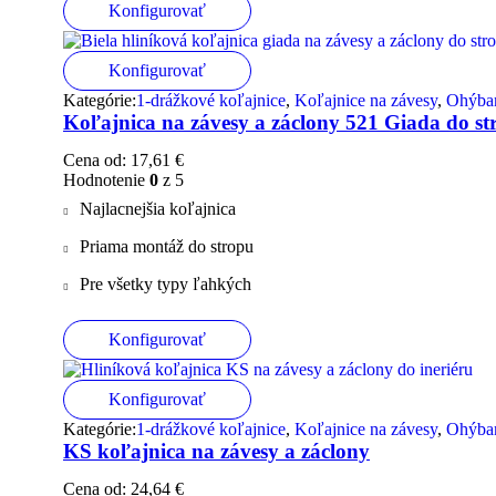
Konfigurovať
Konfigurovať
Kategórie:
1-drážkové koľajnice
,
Koľajnice na závesy
,
Ohýban
Koľajnica na závesy a záclony 521 Giada do st
Cena od:
17,61
€
Hodnotenie
0
z 5
Najlacnejšia koľajnica
Priama montáž do stropu
Pre všetky typy ľahkých
Konfigurovať
Konfigurovať
Kategórie:
1-drážkové koľajnice
,
Koľajnice na závesy
,
Ohýban
KS koľajnica na závesy a záclony
Cena od:
24,64
€