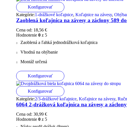
Konfigurovať
Kategórie:
1-drážkové koľajnice
,
Koľajnice na závesy
,
Ohýban
Zaoblená koľajnica na závesy a záclony 589 do
Cena od:
18,56
€
Hodnotenie
0
z 5
Zaoblená a ľahká jednodrážková koľajnica
Vhodná na ohýbanie
Montáž určená
Konfigurovať
Konfigurovať
Kategórie:
2/3-drážkové koľajnice
,
Koľajnice na závesy
,
Ručn
6064 2-drážková koľajnica na závesy a záclony
Cena od:
30,99
€
Hodnotenie
0
z 5
Nízky profil drážok (8mm)