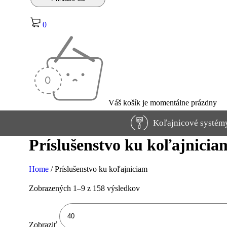
0
Váš košík je momentálne prázdny
Koľajnicové systém
Príslušenstvo ku koľajnicia
Home
/
Príslušenstvo ku koľajniciam
Zobrazených 1–9 z 158 výsledkov
Zobraziť