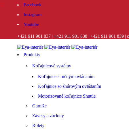
Facebook
Instagram
Youtube
+421 911 901 837
|
+421 911 901 838
|
+421 911 901 839
|
o
Produkty
Koľajnicové systémy
Koľajnice s ručným ovládaním
Koľajnice so šnúrovým ovládaním
Motorizované koľajnice Shuttle
Garníže
Závesy a záclony
Rolety