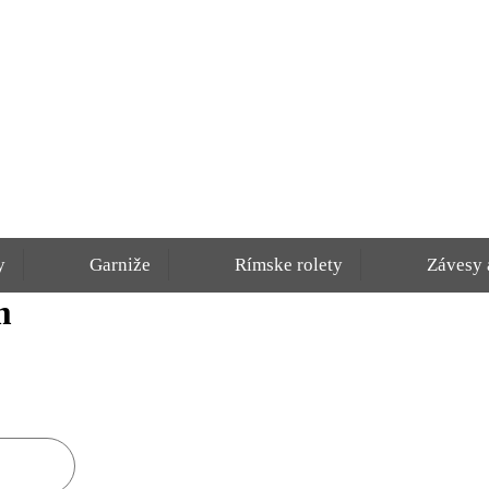
y
Garniže
Rímske rolety
Závesy 
m